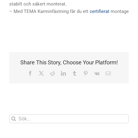
stabilt och säkert monterat.
– Med TEMA Karminfästning får du ett
certifierat
montage
Share This Story, Choose Your Platform!
Facebook
X
Reddit
LinkedIn
Tumblr
Pinterest
Vk
E-
post
Sök
efter: