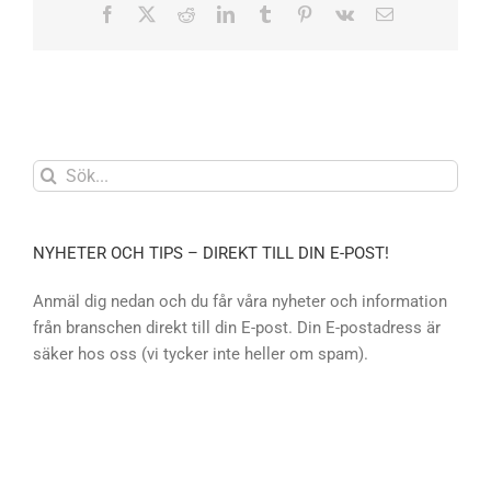
Facebook
X
Reddit
LinkedIn
Tumblr
Pinterest
Vk
E-
post
Sök
efter:
NYHETER OCH TIPS – DIREKT TILL DIN E-POST!
Anmäl dig nedan och du får våra nyheter och information
från branschen direkt till din E-post. Din E-postadress är
säker hos oss (vi tycker inte heller om spam).