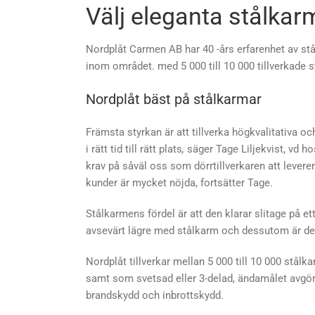
Välj eleganta stålkar
Nordplåt Carmen AB har 40 -års erfarenhet av st
inom området. med 5 000 till 10 000 tillverkade s
Nordplåt bäst på stålkarmar
Främsta styrkan är att tillverka högkvalitativa o
i rätt tid till rätt plats
,
säger Tage Liljekvist, vd h
krav på såväl oss som dörrtillverkaren att levere
kunder är mycket nöjda, fortsätter Tage.
Stålkarmens fördel är att den klarar slitage på e
avsevärt lägre med stålkarm och dessutom är den
Nordplåt tillverkar mellan 5 000 till 10 000 stål
samt som svetsad eller 3-delad, ändamålet avgör 
brandskydd och inbrottskydd.