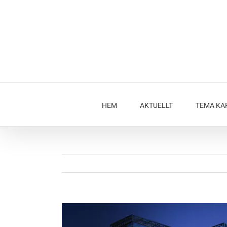
Fortsätt
till
innehållet
HEM
AKTUELLT
TEMA KA
Visa
större