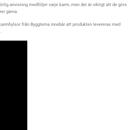
tförlig anvisning medföljer varje karm, men det är viktigt att de görs
rer gärna.
rmhylsor från Byggtema innebär att produkten levereras med
.